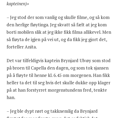
kapteinen)»
– Jeg stod der som vanlig og skulle filme, og så kom
den herlige fløytinga. Jeg skvatt så fælt at jeg kom
borti mobilen slik at jeg ikke fikk filma allikevel. Men
så fløyta de igjen på vei ut, og da fikk jeg gjort det,
forteller Anita.
Det var tilfeldigvis kaptein Brynjard Ulvøy som stod
på broen til Capella den dagen, og som tok sjansen
på å fløyte til henne kl. 6.45 om morgenen. Han fikk
heller ta det til seg hvis det skulle dukke opp klager
på at han forstyrret morgenstundens fred, tenkte
han.
– Jeg ble dypt rørt og takknemlig da Brynjard