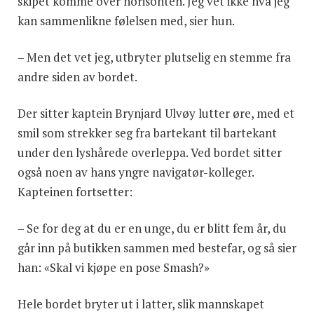
skipet komme over horisonten. Jeg vet ikke hva jeg
kan sammenlikne følelsen med, sier hun.
– Men det vet jeg, utbryter plutselig en stemme fra
andre siden av bordet.
Der sitter kaptein Brynjard Ulvøy lutter øre, med et
smil som strekker seg fra bartekant til bartekant
under den lyshårede overleppa. Ved bordet sitter
også noen av hans yngre navigatør-kolleger.
Kapteinen fortsetter:
– Se for deg at du er en unge, du er blitt fem år, du
går inn på butikken sammen med bestefar, og så sier
han: «Skal vi kjøpe en pose Smash?»
Hele bordet bryter ut i latter, slik mannskapet