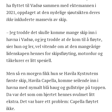
ha flyttet til Vadsø sammen med ektemannen i
2021, oppdaget at den nydelige sjøutsikten deres
ikke
inkluderte massevis av skip.
– Jeg trodde det skulle komme mange skip inn i
havna i Vadsø, og jeg trodde at de kom til å fløyte,
sier hun og ler, vel vitende om at den mangeårige
lidenskapen hennes for skipsfløyting, motordur og
tåkelurer er litt spesiell.
Men så en morgen fikk hun se Havila Kystrutens
første skip, Havila Capella, komme seilende inn i
havna med nymalt blå baug og gullstripe på toppen.
Da var det som om hjertet hennes svulmet litt
ekstra. Det var bare ett problem: Capella fløytet
ikke.