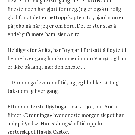
fløytet for meg første gang, det er faktisk det
fineste noen har gjort for meg. Jeg er også utrolig
glad for at det er nettopp kaptein Brynjard som er
på jobb nå når jeg er om bord. Det er stor stas å
endelig få møte ham, sier Anita.
Heldigvis for Anita, har Brynjard fortsatt å fløyte til
henne hver gang han kommer innom Vadsø, og han
er ikke på langt nær den eneste …
– Dronninga leverer alltid, og jeg blir like rørt og
takknemlig hver gang.
Etter den første fløytinga i mars i fjor, har Anita
filmet «Dronninga» hver eneste morgen skipet har
anløp i Vadsø. Hun står også alltid opp for
søsterskipet Havila Castor.