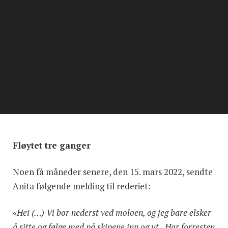
Fløytet tre ganger
Noen få måneder senere, den 15. mars 2022, sendte
Anita følgende melding til rederiet:
«Hei (…) Vi bor nederst ved moloen, og jeg bare elsker
å sitte og følge med på skipene inn og ut. Har forresten